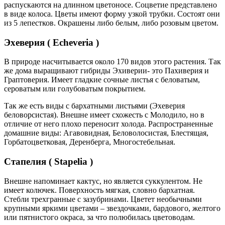
распускаются на длинном цветоносе. Соцветие представлено
в виде колоса. Цветы имеют форму узкой трубки. Состоят они
из 5 лепестков. Окрашены либо белым, либо розовым цветом.
Эхеверия ( Echeveria )
В природе насчитывается около 170 видов этого растения. Так
же дома выращивают гибриды Эхиверии- это Пахиверия и
Граптоверия. Имеет гладкие сочные листья с беловатым,
сероватым или голубоватым покрытием.
Так же есть виды с бархатными листьями (Эхеверия
беловорсистая). Внешне имеет схожесть с Молодило, но в
отличие от него плохо переносит холода. Распространенные
домашние виды: Агавовидная, Беловолосистая, Блестящая,
Горбатоцветковая, Деренберга, Многостебельная.
Стапелия ( Stapelia )
Внешне напоминает кактус, но является суккулентом. Не
имеет колючек. Поверхность мягкая, словно бархатная.
Стебли трехгранные с зазубринами. Цветет необычными
крупными яркими цветами – звездочками, бардового, желтого
или пятнистого окраса, за что полюбилась цветоводам.